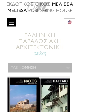
ΜΕΛΙΣΣΑ
ΕΚΔΟΤΙΚΟΣ ΟΙΚΟΣ
MELISSA
PUBLISHING HOUSE
ΕΛΛΗΝΙΚΗ
ΠΑΡΑΔΟΣΙΑΚΗ
ΑΡΧΙΤΕΚΤΟΝΙΚΗ
τεύχη