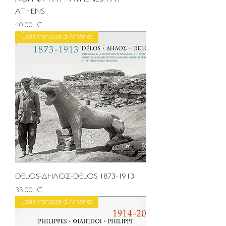
ATHENS
Τιμή
40,00 €
École française d'Athènes
DELOS-ΔΗΛΟΣ-DELOS 1873-1913
Τιμή
35,00 €
École française d'Athènes