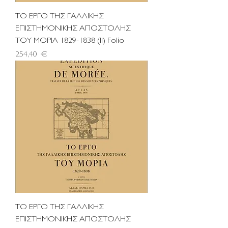
ΤΟ ΕΡΓΟ ΤΗΣ ΓΑΛΛΙΚΗΣ
ΕΠΙΣΤΗΜΟΝΙΚΗΣ ΑΠΟΣΤΟΛΗΣ
ΤΟY ΜΟΡΙΑ 1829-1838 (IΙ) Foliο
Τιμή
254,40 €
ΤΟ EPΓO THΣ ΓAΛΛIKHΣ
EΠIΣTHMONIKHΣ AΠOΣTOΛΗΣ