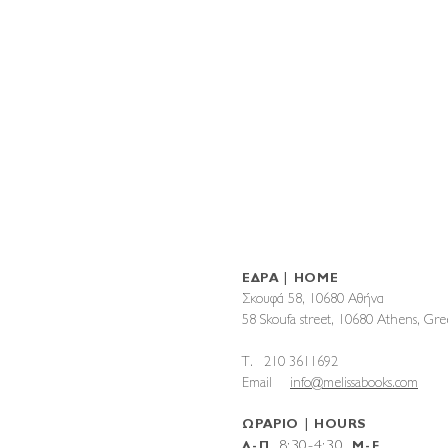
ΕΔΡΑ | HOME
Σκουφά 58, 10680 Αθήνα
58 Skoufa street, 10680 Athens, G
T. 210 3611692
Email
info@melissabooks.com
ΩΡΑΡΙΟ | HOURS
8:30-4:30
Δ-Π
M-F