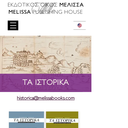
ΜΕΛΙΣΣΑ
ΕΚΔΟΤΙΚΟΣ ΟΙΚΟΣ
MELISSA
PUBLISHING HOUSE
ΤΑ ΙΣΤΟΡΙΚΑ
historica@melissabooks.com