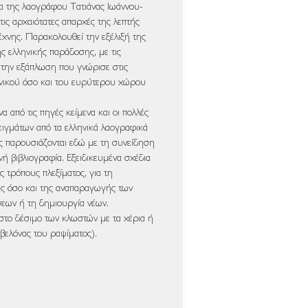
α της λαογράφου Τατιάνας Ιωάννου-
τις αρχαιότατες απαρχές της λεπτής
έχνης. Παρακολουθεί την εξέλιξή της
ης ελληνικής παράδοσης, με τις
ι την εξάπλωση που γνώρισε στις
ηνικού όσο και του ευρύτερου χώρου
α από τις πηγές κείμενα και οι πολλές
ιγμάτων από τα ελληνικά λαογραφικά
γές παρουσιάζονται εδώ με τη συνείδηση
νή βιβλιογραφία. Εξειδικευμένα σχέδια
 τρόπους πλεξίματος, για τη
ς όσο και της αναπαραγωγής των
εων ή τη δημιουργία νέων.
στο δέσιμο των κλωστών με τα χέρια ή
 βελόνας του ραψίματος).