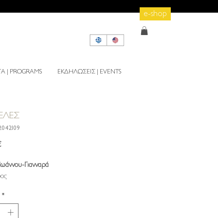
e-shop
 | PROGRAMS
ΕΚΔΗΛΩΣΕΙΣ | EVENTS
ΕΛΕΣ
2042109
Τιμή
€
Ιωάννου-Γιανναρά
ος
*