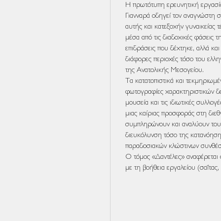
Η πρωτότυπη ερευνητική εργασί
Γιανναρά οδηγεί τον αναγνώστη σ
αυτής και κατεξοχήν γυναικείας τ
μέσα από τις διαδοχικές φάσεις τ
επιδράσεις που δέχτηκε, αλλά κα
διάφορες περιοχές τόσο του ελλ
της Ανατολικής Μεσογείου.
Τα κατατοπιστικά και τεκμηριωμέν
φωτογραφίες χαρακτηριστικών δε
μουσεία και τις ιδιωτικές συλλο
μιας καίριας προσφοράς στη διεθ
συμπληρώνουν και αναλύουν τους
διευκόλυνση τόσο της κατανόηση
παραδοσιακών κλώστινων συνθέσ
Ο τόμος «Δαντέλες» αναφέρεται 
με τη βοήθεια εργαλείου (σαΐτας,