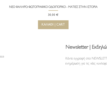
ΝΕΟ ΦΑΛΗΡΟ: ΦΩΤΟΓΡΑΦΙΚΟ ΟΔΟΙΠΟΡΙΚΟ - ΜΑΤΙΕΣ ΣΤΗΝ ΙΣΤΟΡΙΑ
Γρήγορη προβολή
Τιμή
30,00 €
ΚΑΛΑΘΙ | CART
Newsletter | Εκδηλώ
reece
Κάντε εγγραφή στο NEWSLETT
ενημέρωση για τις νέες κυκλοφο