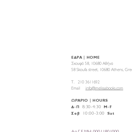
ΕΔΡΑ | HOME
Σκουφά 58, 10680 Αθήνα
58 Skoufa street, 10680 Athens, G
T. 210 3611692
Email
info@melissabooks.com
ΩΡΑΡΙΟ | HOURS
8:30-4:30
Δ-Π
M-F
10
:
00-3:00
Σαβ
Sat
Αρ.Γ.Ε.ΜΗ: 00011801000