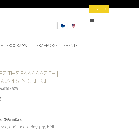
e-shop
 | PROGRAMS
ΕΚΔΗΛΩΣΕΙΣ | EVENTS
ΕΣ THΣ EΛΛAΔAΣ ΓH |
CAPES IN GREECE
960204878
Τιμή
€
 Φιλιππίδης
ονας, ομότιμος καθηγητής ΕΜΠ