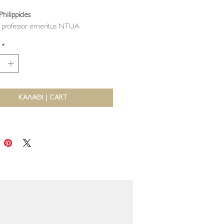
Philippides
t, professor emeritus NTUA
*
ΚΑΛΑΘΙ | CART