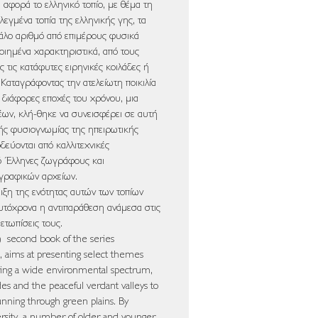
 αφορά το ελληνικό τοπίο, με θέμα τη
ιλεγμένα τοπία της ελληνικής γης, τα
άλο αριθμό από επιμέρους φυσικά
οιημένα χαρακτηριστικά, από τους
 τις κατάφυτες ειρηνικές κοιλάδες ή
 Καταγράφοντας την ατελείωτη ποικιλία
ε διάφορες εποχές του χρόνου, μια
έων, κλή-θηκε να συνεισφέρει σε αυτή
ής φυσιογνωμίας της ηπειρωτικής
δεύονται από καλλιτεχνικές
πό Έλληνες ζωγράφους και
γραφικών αρχείων.
ειξη της ενότητας αυτών των τοπίων
ταυτόχρονα η αντιπαράθεση ανάμεσα στις
ετωπίσεις τους.
h) second book of the series
 aims at presenting select themes
ing a wide environmental spectrum,
s and the peaceful verdant valleys to
unning through green plains. By
ersity, a number of older and younger