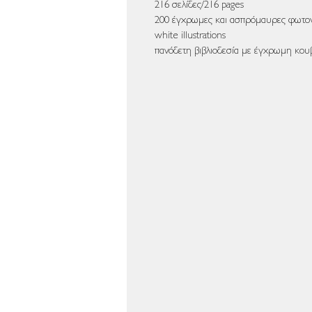
216 σελίδες/216 pages
200 έγχρωμες και ασπρόμαυρες φωτογρ
white illustrations
πανόδετη βιβλιοδεσία με έγχρωμη κου