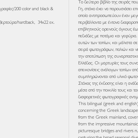
Το δεύτερο βιβλίο της σειράς που
αφίες/200 color and black &
Γη, στόχο έχει να παρουσιάσει επ
οποία αντιπροσωπεύουν έναν μεγ
βερτούρα/hardback, 34x22 εκ.
περιβάλλοντα με έντονα διαφοροπ
επιβλητικούς ορεινούς όγκους έως
πεδιάδες με ποτάμια και γεφύρια.
αυτών των τοπίων, και μάλιστα σ
σειρά φωτογράφων, παλιών και ν
την αποτύπωση της συναρπαστικ
Ελλάδας. Οι μαρτυρίες τους συνο
απεικονίσεις ανάλογων τοπίων α
συμπληρώνονται από υλικό φωτο
Στόχος της έκδοσης είναι η ανάδ
μέσα από την ποικιλία τους και 
διαφορετικές φωτογραφικές αντιμ
This bilingual (greek and englis
concerning the Greek landscape,
from the Greek mainland, cover
from the impressive mountainside
picturesque bridges and rivers r
capturing the broad seasonal div