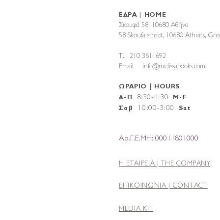
ΕΔΡΑ | HOME
Σκουφά 58, 10680 Αθήνα
58 Skoufa street, 10680 Athens, G
T. 210 3611692
Email
info@melissabooks.com
ΩΡΑΡΙΟ | HOURS
8:30-4:30
Δ-Π
M-F
10
:
00-3:00
Σαβ
Sat
Αρ.Γ.Ε.ΜΗ: 00011801000
Η ΕΤΑΙΡΕΙΑ |
THE COMPANY
ΕΠΙΚΟΙΝΩΝΙΑ | CONTACT
MEDIA KIT