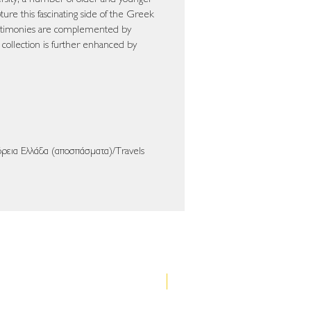
ure this fascinating side of the Greek
estimonies are complemented by
 collection is further enhanced by
M. LEAKE
α (αποσπάσματα)/Travels
Νέα έκδοση