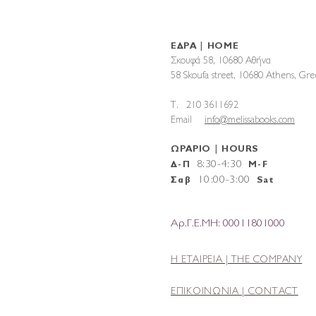
ΕΔΡΑ | HOME
Σκουφά 58, 10680 Αθήνα
58 Skoufa street, 10680 Athens, G
T. 210 3611692
Email
info@melissabooks.com
ΩΡΑΡΙΟ | HOURS
8:30-4:30
Δ-Π
M-F
10
:
00-3:00
Σαβ
Sat
Αρ.Γ.Ε.ΜΗ: 00011801000
Η ΕΤΑΙΡΕΙΑ |
THE COMPANY
ΕΠΙΚΟΙΝΩΝΙΑ | CONTACT