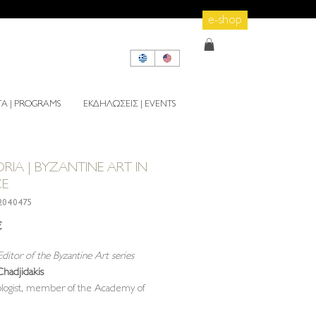
e-shop
 | PROGRAMS
ΕΚΔΗΛΩΣΕΙΣ | EVENTS
RIA | BYZANTINE ART IN
CE
2040475
Τιμή
€
ditor of the Byzantine Art series
Chadjidakis
ologist, member of the Academy of