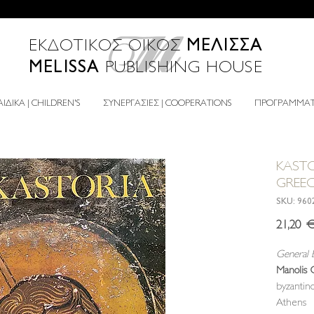
ΜΕΛΙΣΣΑ
ΕΚΔΟΤΙΚΟΣ ΟΙΚΟΣ
MELISSA
PUBLISHING HOUSE
ΙΔΙΚΑ | CHILDREN'S
ΣΥΝΕΡΓΑΣΙΕΣ | COOPERATIONS
ΠΡΟΓΡΑΜΜΑΤΑ
KASTO
GREE
SKU: 960
21,20 
General E
Manolis 
byzantin
Athens