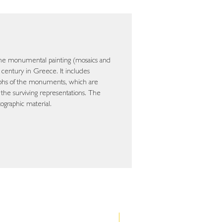
ine monumental painting (mosaics and
 century in Greece. It includes
phs of the monuments, which are
 the surviving representations. The
ographic material.
Νέα έκδοση