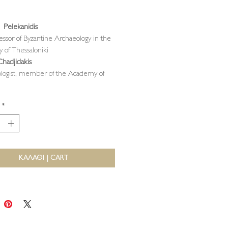
s Pelekanidis
essor of Byzantine Archaeology in the
y of Thessaloniki
Chadjidakis
ologist, member of the Academy of
*
ΚΑΛΑΘΙ | CART