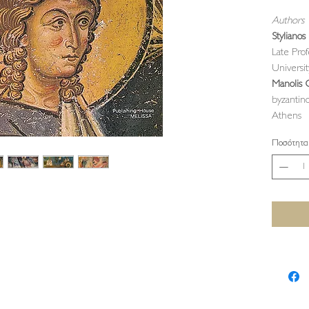
Authors
Styliano
Late Prof
Universit
Manolis 
byzantin
Athens
Ποσότητα