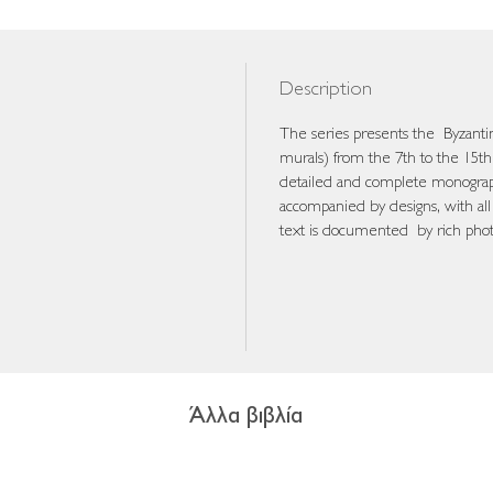
Description
The series presents the Byzant
murals) from the 7th to the 15th
detailed and complete monogra
accompanied by designs, with all
text is documented by rich phot
Άλλα βιβλία