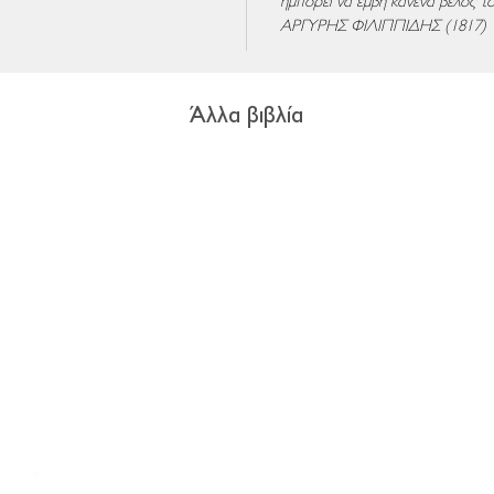
ημπορεί να έμβη κανένα βέλος τ
ΑΡΓ
Y
ΡΗΣ ΦΙΛΙΠΠ
I
ΔΗΣ (1817)
Άλλα βιβλία