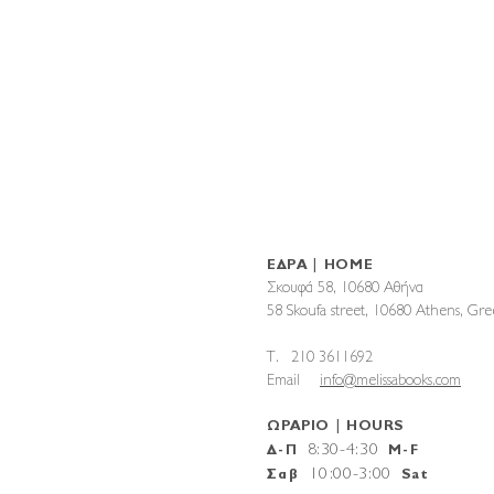
ΕΔΡΑ | HOME
Σκουφά 58, 10680 Αθήνα
58 Skoufa street, 10680 Athens, G
T. 210 3611692
Email
info@melissabooks.com
ΩΡΑΡΙΟ | HOURS
8:30-4:30
Δ-Π
M-F
10
:
00-3:00
Σαβ
Sat