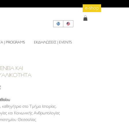
e-shop
 | PROGRAMS
ΕΚΔΗΛΩΣΕΙΣ | EVENTS
ΕΝΕΙΑ ΚΑΙ
ΥΑΛΙΚΟΤΗΤΑ
Τιμή
€
τθαίου
ς, καθηγήτρια στο Τμήμα Ιστορίας,
γίας και Κοινωνικής Ανθρωπολογίας
πιστημίου Θεσσαλίας