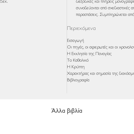
25εκ.
διεξοδικές και πλήρεις μονογραφί
συνοδεύονται από σχεδιαστικές α
παραστάσεις. Συμπληρώνεται απ
Περιεχόμενα
Εισαγωγή
Οι πηγές, οι αφιερωτές και οι χρονολ
Η Εκκλησία της Παναγίας
Το Καθολικό
Η Κρύπτη
Χαρακτήρας και σημασία της διακόσ
Βιβλιογραφία
Άλλα βιβλία