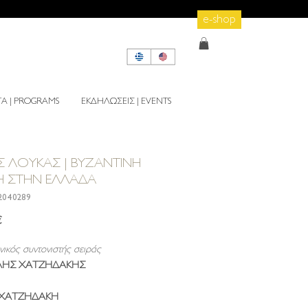
e-shop
 | PROGRAMS
ΕΚΔΗΛΩΣΕΙΣ | EVENTS
 ΛΟΥΚΑΣ | ΒΥΖΑΝΤΙΝΗ
Η ΣΤΗΝ ΕΛΛΑΔΑ
2040289
Τιμή
€
νικός συντονιστής σειράς
ΗΣ ΧΑΤΖΗΔΑΚΗΣ
ΧΑΤΖΗΔΑΚΗ