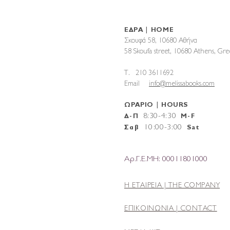
ΕΔΡΑ | HOME
Σκουφά 58, 10680 Αθήνα
58 Skoufa street, 10680 Athens, G
T. 210 3611692
Email
info@melissabooks.com
ΩΡΑΡΙΟ | HOURS
8:30-4:30
Δ-Π
M-F
10
:
00-3:00
Σαβ
Sat
Αρ.Γ.Ε.ΜΗ: 00011801000
Η ΕΤΑΙΡΕΙΑ |
THE COMPANY
ΕΠΙΚΟΙΝΩΝΙΑ | CONTACT