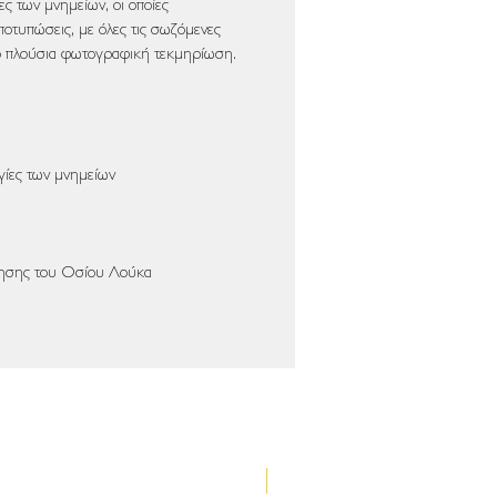
ες των μνημείων, οι οποίες
ποτυπώσεις, με όλες τις σωζόμενες
ό πλούσια φωτογραφική τεκμηρίωση.
ογίες των μνημείων
μησης του Οσίου Λούκα
Νέα έκδοση