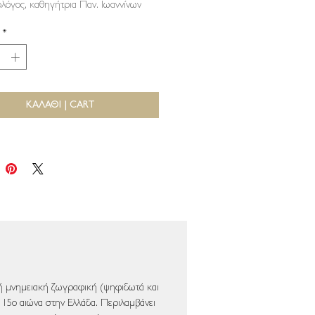
ολόγος, καθηγήτρια Παν. Ιωαννίνων
*
ΚΑΛΑΘΙ | CART
νή μνημειακή ζωγραφική (ψηφιδωτά και
ν 15ο αιώνα στην Eλλάδα. Περιλαμβάνει