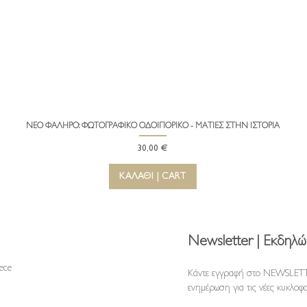
ΝΕΟ ΦΑΛΗΡΟ: ΦΩΤΟΓΡΑΦΙΚΟ ΟΔΟΙΠΟΡΙΚΟ - ΜΑΤΙΕΣ ΣΤΗΝ ΙΣΤΟΡΙΑ
Γρήγορη προβολή
Τιμή
30,00 €
ΚΑΛΑΘΙ | CART
Newsletter | Εκδηλώ
reece
Κάντε εγγραφή στο NEWSLETT
ενημέρωση για τις νέες κυκλοφο