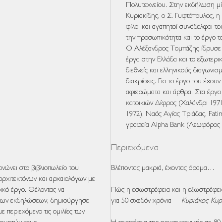
Πολυτεχνείου. Στην εκδήλωση μίλ
Κυριακίδης, ο Σ. Γυφτόπουλος, η
φίλοι και αγαπητοί συνά­δελφοι τ
την προσωπικότητα και το έργο τ
O Αλέξανδρος Τομπάζης ίδρυσε α
έργα στην Ελλάδα και το εξωτερ
διεθνείς και ελληνικούς διαγωνισ
διακρίσεις. Για το έργο του έχου
αφιερώματα και άρθρα. Στα έργα
κατοικιών Δίφρος (Χαλάνδρι 197
1972), Ναός Αγίας Τριάδας, Fati
γραφεία Alpha Bank (Λεωφόρος
Περιεχόμενα
νώνει στο βιβλιοπωλείο του
Βλέποντας μακριά, έχοντας όραμα
αρχιτεκτόνων και αρχαιολόγων με
ικό έργο. Θέλοντας να
Πώς η εσωστρέφεια και η εξωστρέφε
 των εκδηλώσεων, δημιούργησε
για 50 σχεδόν χρόνια
Κυριάκος Κυρ
 με περιεχόμενο τις ομιλίες των