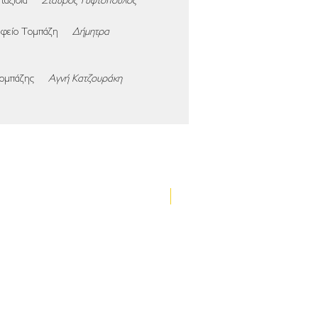
80 ταξίδια
Σταύρος Γυφτόπουλος
 Γραφείο Τομπάζη
Δήμητρα
ς Τομπάζης
Αγνή Κατζουράκη
Νέα έκδοση