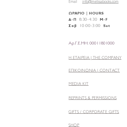
Email
info@melissabooks.com
ΩΡΑΡΙΟ | HOURS
8:30-4:30
Δ-Π
M-F
10
:
00-3:00
Σαβ
Sat
Αρ.Γ.Ε.ΜΗ: 00011801000
Η ΕΤΑΙΡΕΙΑ |
THE COMPANY
ΕΠΙΚΟΙΝΩΝΙΑ | CONTACT
MEDIA KIT
REPRINTS & PERMISSIONS
GIFTS / CORPORATE GIFTS
SHOP