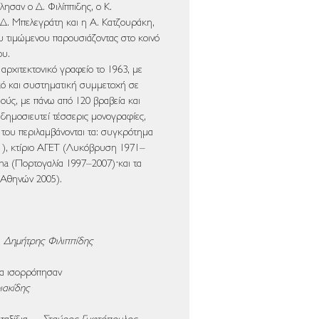
ησαν o Δ. Φιλίππιδης, ο Κ.
 Δ. Μπελεγράτη και η Α. Κατζουράκη,
ου τιμώμενου παρουσιάζο­ντας στο κοινό
ου.
ρχιτεκτονικό γραφείο το 1963, με
ικό και συστηματική συμμετοχή σε
μούς, με πάνω από 120 βραβεία και
ν δημοσιευτεί τέσσερις μονογραφίες,
 του περιλαμβάνονται τα: συγκρότημα
1), κτίριο ΑΓΕΤ (Λυκόβρυση 1971–
ma (Πορτογαλία 1997–2007)·και τα
 Αθηνών 2005).
…
Δημήτρης Φιλιππίδης
ια ισορρόπησαν
ιακίδης