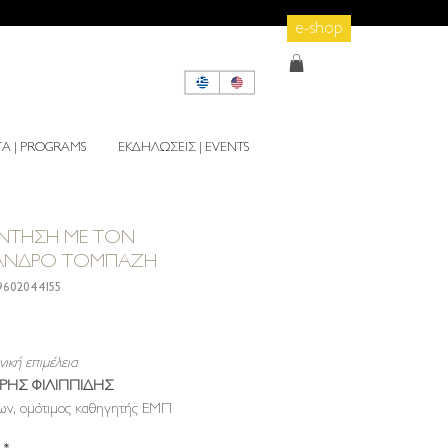
e-shop
 | PROGRAMS
ΕΚΔΗΛΩΣΕΙΣ | EVENTS
ΝΤΗΣΗ ΜΕ ΤΟΝ
ΑΝΔΡΟ ΤΟΜΠΑΖΗ
9602044155
Τιμή
ική επιμέλεια
ΗΣ ΦΙΛΙΠΠΙΔΗΣ
ων, ομότιμος καθηγητής ΕΜΠ