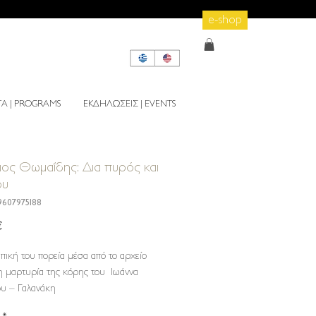
e-shop
 | PROGRAMS
ΕΚΔΗΛΩΣΕΙΣ | EVENTS
ος Θωμαΐδης: Δια πυρός και
ου
9607975188
Τιμή
€
πική
του
πορεία
μέσα
από
το
αρχείο
η
μαρτυρία
της
κόρης
του
Ιωάννα
ου
–
Γαλανάκη