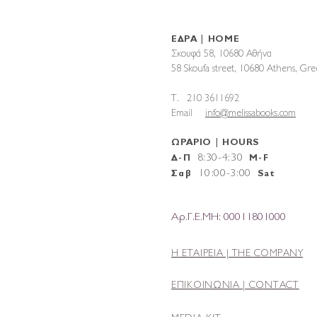
ΕΔΡΑ | HOME
Σκουφά 58, 10680 Αθήνα
58 Skoufa street, 10680 Athens, G
T. 210 3611692
Email
info@melissabooks.com
ΩΡΑΡΙΟ | HOURS
8:30-4:30
Δ-Π
M-F
10
:
00-3:00
Σαβ
Sat
Αρ.Γ.Ε.ΜΗ: 00011801000
Η ΕΤΑΙΡΕΙΑ |
THE COMPANY
ΕΠΙΚΟΙΝΩΝΙΑ | CONTACT