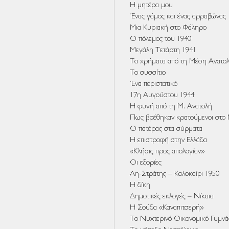
Η μητέρα μου
Ένας γάμος και ένας αρραβώνας
Μια Κυριακή στο Φάληρο
Ο πόλεμος του 1940
Μεγάλη Τετάρτη 1941
Τα χρήματα από τη Μέση Ανατο
Το συσσίτιο
Ένα περιστατικό
17η Αυγούστου 1944
Η φυγή από τη Μ. Ανατολή
Πως βρέθηκαν κρατούμενοι στο
Ο πατέρας στα σύρματα
Η επιστροφή στην Ελλάδα
«Κλήσις προς απολογίαν»
Οι εξορίες
Αη-Στράτης – Καλοκαίρι 1950
Η δίκη
Δημοτικές εκλογές – Νίκαια
Η Σούδα «Καναπιτσερή»
Το Νυχτερινό Οικονομικό Γυμνά