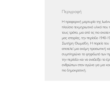
Περιγραφή
Η
προφορική
μαρτυρία
της
Ιωάν
πλούσιο
τεκμηριωτικό
υλικό
που
τους
τρόπο
,
μια
από
τις
πιο
σκοτει
μας
ιστορίας
,
την
περίοδο
1940-1
Σωτήρη
Θωμαΐδη
.
Η
πορεία
του
αποτελεί
μια
ακόμη
προσωπική
κ
συμπληρώνει
το
ψηφιδωτό
των
π
την
περίοδο
και
να
αναδείξει
το
έρ
ανθρώπων
στον
αγώνα
για
μια
κο
πιο
δημοκρατική
.