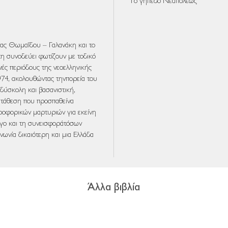
Το γήπεδο Νεαπόλεως
νας
Θωμαΐδου
–
Γαλανάκη
και
το
τη
συνοδεύει
φωτίζουν
με
το
δικό
νές
περιόδους
της
νεοελληνικής
974,
ακολουθώντας
την
πορεία
του
δύσκολη
και
βασανιστική
,
ατάθεση
που
προσπαθεί
να
ροφορικών
μαρτυριών
για
εκείνη
γο
και
τη
συνεισφορά
τόσων
ινωνία
δικαιότερη
και
μια
Ελλάδα
Άλλα βιβλία