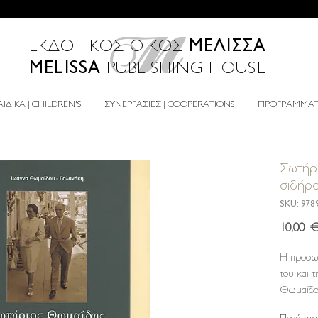
ΜΕΛΙΣΣΑ
ΕΚΔΟΤΙΚΟΣ ΟΙΚΟΣ
MELISSA
PUBLISHING HOUSE
ΙΔΙΚΑ | CHILDREN'S
ΣΥΝΕΡΓΑΣΙΕΣ | COOPERATIONS
ΠΡΟΓΡΑΜΜΑΤΑ
Σωτήρι
σιδήρ
SKU: 978
10,00 
Η
προσω
του
και
τ
Θωμαΐδ