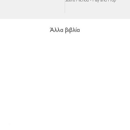
Sotiris Michou - Play and Prop
Άλλα βιβλία