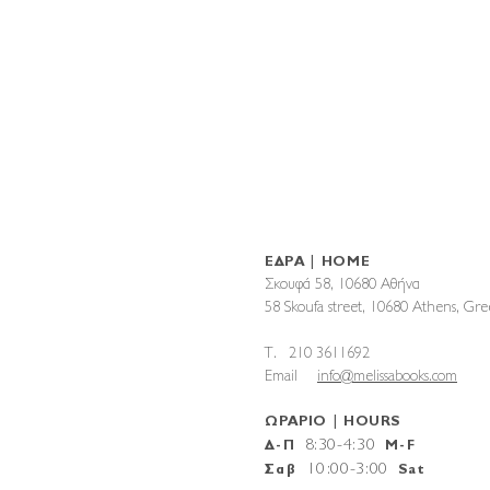
ΕΔΡΑ | HOME
Σκουφά 58, 10680 Αθήνα
58 Skoufa street, 10680 Athens, G
T. 210 3611692
Email
info@melissabooks.com
ΩΡΑΡΙΟ | HOURS
8:30-4:30
Δ-Π
M-F
10
:
00-3:00
Σαβ
Sat