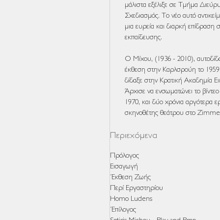
μάλιστα εξέλιξε σε Τμήμα Διεύρ
Σχεδιασμός. Το νέο αυτό αντικεί
μια ευρεία και διαρκή επίδραση 
εκπαίδευσης.
Ο Μίχου, (1936 - 2010), αυτοδίδ
έκθεση στην Καρλσρούη το 1959 κ
δίδαξε στην Κρατική Ακαδημία Ε
Άρχισε να ενσωματώνει το βίντεο 
1970, και δύο χρόνια αργότερα 
σκηνοθέτης θεάτρου στο Zimmer
Περιεχόμενα
Πρόλογος
Εισαγωγή
Έκθεση Ζωής
Περί Εργαστηρίου
Homo Ludens
Έπίλογος