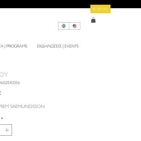
e-shop
 | PROGRAMS
ΕΚΔΗΛΩΣΕΙΣ | EVENTS
ΧΟΥ
9602043356
Τιμή
€
BRIEM SAEMUNDSSON
*