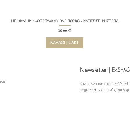
ΝΕΟ ΦΑΛΗΡΟ: ΦΩΤΟΓΡΑΦΙΚΟ ΟΔΟΙΠΟΡΙΚΟ - ΜΑΤΙΕΣ ΣΤΗΝ ΙΣΤΟΡΙΑ
Γρήγορη προβολή
Τιμή
30,00 €
ΚΑΛΑΘΙ | CART
Newsletter | Εκδηλώ
reece
Κάντε εγγραφή στο NEWSLETT
ενημέρωση για τις νέες κυκλοφο