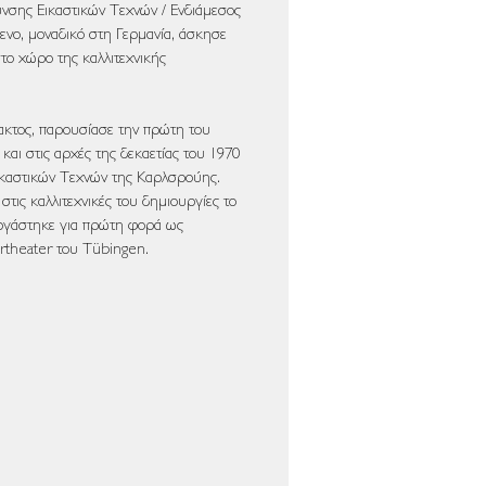
υνσης Εικαστικών Τεχνών / Ενδιάμεσος
μενο, μοναδικό στη Γερμανία, άσκησε
στο χώρο της καλλιτεχνικής
ακτος, παρουσίασε την πρώτη του
αι στις αρχές της δεκαετίας του 1970
ικαστικών Τεχνών της Καρλσρούης.
στις καλλιτεχνικές του δημιουργίες το
εργάστηκε για πρώτη φορά ως
theater του Tübingen.