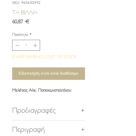
SKU: 9606312992
ΤΑ ΒΙΛΛΙΑ
Τιμή
60,87 €
Ποσότητα
*
ΕΞΑΝΤΛΗΜΕΝΟ | OUT OF STOCK
Ειδοποίηση όταν είναι διαθέσιμο
Μελέτιος Αλκ. Παπακωνσταντίνου
Προδιαγραφές
432 σελίδες
Περιγραφή
440 φωτογραφίες