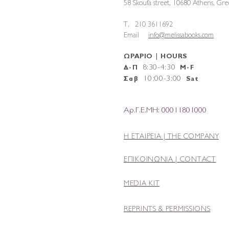
58 Skoufa street, 10680 Athens, G
T. 210 3611692
Email
info@melissabooks.com
ΩΡΑΡΙΟ | HOURS
8:30-4:30
Δ-Π
M-F
10
:
00-3:00
Σαβ
Sat
Αρ.Γ.Ε.ΜΗ: 00011801000
Η ΕΤΑΙΡΕΙΑ |
THE COMPANY
ΕΠΙΚΟΙΝΩΝΙΑ | CONTACT
MEDIA KIT
REPRINTS & PERMISSIONS