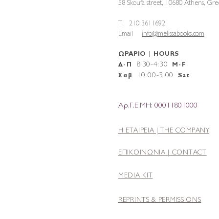
58 Skoufa street, 10680 Athens, G
T. 210 3611692
Email
info@melissabooks.com
ΩΡΑΡΙΟ | HOURS
8:30-4:30
Δ-Π
M-F
10
:
00-3:00
Σαβ
Sat
Αρ.Γ.Ε.ΜΗ: 00011801000
Η ΕΤΑΙΡΕΙΑ |
THE COMPANY
ΕΠΙΚΟΙΝΩΝΙΑ | CONTACT
MEDIA KIT
REPRINTS & PERMISSIONS