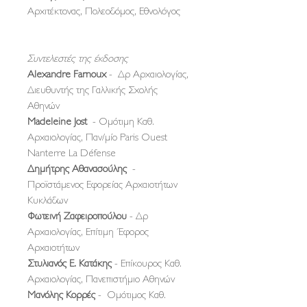
Αρχιτέκτονας, Πολεοδόμος, Εθνολόγος
Συντελεστές της έκδοσης
Alexandre Farnoux
- Δρ Αρχαιολογίας,
Διευθυντής της Γαλλικής Σχολής
Αθηνών
Madeleine Jost
- Ομότιμη Καθ.
Αρχαιολογίας, Παν/μίο Paris Ouest
Nanterre La Défense
Δημήτρης Αθανασούλης
-
Προϊστάμενος Εφορείας Αρχαιοτήτων
Κυκλάδων
Φωτεινή Ζαφειροπούλου
- Δρ
Αρχαιολογίας, Επίτιμη Έφορος
Αρχαιοτήτων
Στυλιανός Ε. Κατάκης
- Επίκουρος Καθ.
Αρχαιολογίας, Πανεπιστήμιο Αθηνών
Μανόλης Κορρές
- Ομότιμος Καθ.