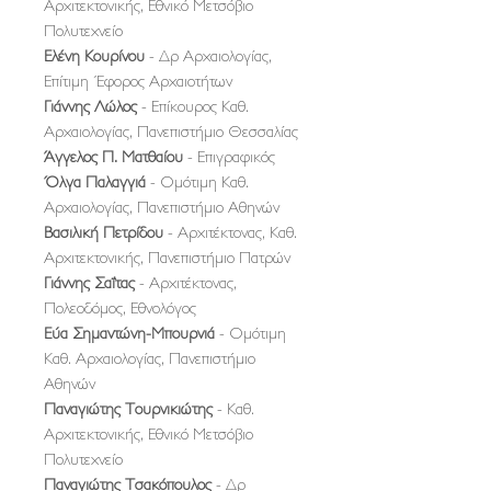
Αρχιτεκτονικής, Εθνικό Μετσόβιο
Πολυτεχνείο
Ελένη Κουρίνου
- Δρ Αρχαιολογίας,
Επίτιμη Έφορος Αρχαιοτήτων
Γιάννης Λώλος
- Επίκουρος Καθ.
Αρχαιολογίας, Πανεπιστήμιο Θεσσαλίας
Άγγελος Π. Ματθαίου
- Επιγραφικός
Όλγα Παλαγγιά
- Ομότιμη Καθ.
Αρχαιολογίας, Πανεπιστήμιο Αθηνών
Βασιλική Πετρίδου
- Αρχιτέκτονας, Καθ.
Αρχιτεκτονικής, Πανεπιστήμιο Πατρών
Γιάννης Σαΐτας
- Αρχιτέκτονας,
Πολεοδόμος, Εθνολόγος
Εύα Σημαντώνη-Μπουρνιά
- Ομότιμη
Καθ. Αρχαιολογίας, Πανεπιστήμιο
Αθηνών
Παναγιώτης Τουρνικιώτης
- Καθ.
Αρχιτεκτονικής, Εθνικό Μετσόβιο
Πολυτεχνείο
Παναγιώτης Τσακόπουλος
- Δρ