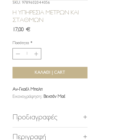
SKU: 9789602044056
Η ΥΠΗΡΕΣΙΑ ΜΕΤΡΩΝ ΚΑΙ
ΣΤΑΘΜΩΝ
Τιμή
17,00 €
Ποσότητα
*
ΚΑΛΑΘΙ | CART
Αν-Γκαέλ Μπαλπ
Εικονογράφηση:
Βενσάν Μαέ
Προδιαγραφές
33,5 x 22 εκ.
Περιγραφή
32 σελίδες