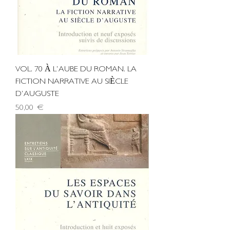
VOL. 70 À L’AUBE DU ROMAN. LA
FICTION NARRATIVE AU SIÈCLE
D’AUGUSTE
Τιμή
50,00 €